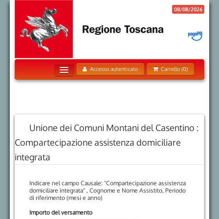
08/08/2026
Accesso autenticato
Carrello (0)
Home
Pagamenti Spontanei
Posizione Debitoria
Unione dei Comuni Montani del Casentino :
Storico Pagamenti
Compartecipazione assistenza domiciliare
Informazioni
integrata
Informativa sui Cookie
Indicare nel campo Causale: "Compartecipazione assistenza
Trattamento dati personali
domiciliare integrata" , Cognome e Nome Assistito, Periodo
di riferimento (mesi e anno)
Contatti
Importo del versamento