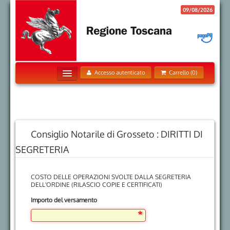
09/08/2026
Accesso autenticato
Carrello (0)
Home
Pagamenti Spontanei
Posizione Debitoria
Consiglio Notarile di Grosseto : DIRITTI DI
Storico Pagamenti
SEGRETERIA
Informazioni
COSTO DELLE OPERAZIONI SVOLTE DALLA SEGRETERIA
Informativa sui Cookie
DELL'ORDINE (RILASCIO COPIE E CERTIFICATI)
Trattamento dati personali
Importo del versamento
Contatti