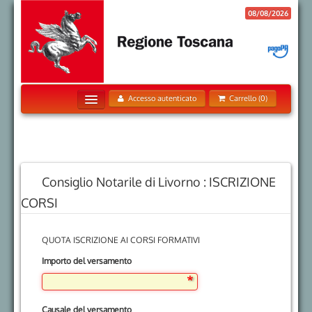
08/08/2026
Accesso autenticato
Carrello (0)
Home
Pagamenti Spontanei
Posizione Debitoria
Consiglio Notarile di Livorno : ISCRIZIONE
Storico Pagamenti
CORSI
Informazioni
QUOTA ISCRIZIONE AI CORSI FORMATIVI
Informativa sui Cookie
Importo del versamento
Trattamento dati personali
Contatti
Causale del versamento