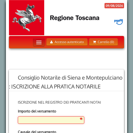
09/08/2026
Accesso autenticato
Carrello (0)
Home
Pagamenti Spontanei
Posizione Debitoria
Consiglio Notarile di Siena e Montepulciano
Storico Pagamenti
: ISCRIZIONE ALLA PRATICA NOTARILE
Informazioni
ISCRIZIONE NEL REGISTRO DEI PRATICANTI NOTAI
Informativa sui Cookie
Importo del versamento
Trattamento dati personali
Contatti
Causale del versamento