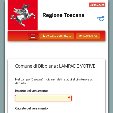
08/08/2026
Accesso autenticato
Carrello (0)
Home
Pagamenti Spontanei
Posizione Debitoria
Comune di Bibbiena : LAMPADE VOTIVE
Storico Pagamenti
Nel campo "Causale" indicare i dati relativi al cimitero e al
Informazioni
defunto
Informativa sui Cookie
Importo del versamento
Trattamento dati personali
Contatti
Causale del versamento