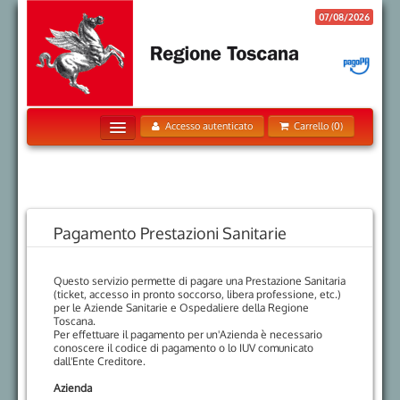
07/08/2026
Accesso autenticato
Carrello (0)
Home
Pagamenti Spontanei
Posizione Debitoria
Pagamento Prestazioni Sanitarie
Storico Pagamenti
Questo servizio permette di pagare una Prestazione Sanitaria
Informazioni
(ticket, accesso in pronto soccorso, libera professione, etc.)
per le Aziende Sanitarie e Ospedaliere della Regione
Informativa sui Cookie
Toscana.
Per effettuare il pagamento per un'Azienda è necessario
Trattamento dati personali
conoscere il codice di pagamento o lo IUV comunicato
dall'Ente Creditore.
Contatti
Azienda